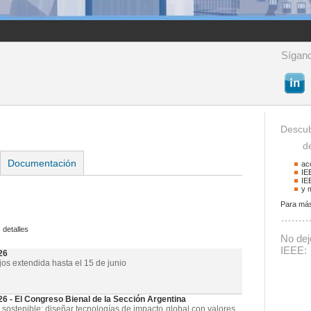
Sígano
Descub
de 
Documentación
ac
IE
IE
y 
Para más
Buscador
 detalles
Podrá buscar activid
No deje
La palabra a buscar
IEEE:
26
jos extendida hasta el 15 de junio
- El Congreso Bienal de la Sección Argentina
 sostenible: diseñar tecnologías de impacto global con valores