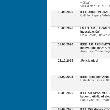
y ética”
VIII Edición - 11 al 1
18/05/2026
IEEE URUCON 2026
Call For Papers / Abst
18/05/2026
LMAG AR - Conferen
investigación"
Lidia Seratti, Jueves 
18/05/2026
IEEE AR APS/EMCS -
Innovations in On-Ch
Arup Ray - 27 de mayo 
23/12/2025
¡Felicidades!
17/09/2025
IEEE - Elección Anua
Habilitada hasta el 0
09/09/2025
IEEE AR APS/EMCS - W
la compatibilidad el
Pablo Gardella - Mart
09/09/2025
IEEE Milestones Pro