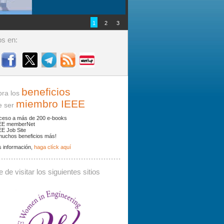
1
2
3
s en:
beneficios
ra los
miembro IEEE
ser
ceso a más de 200 e-books
EE memberNet
EE Job Site
muchos beneficios más!
 información,
haga clíck aquí
ades y noticias por palabras clave.
 de visitar los siguientes sitios
 debe contener al menos 3 caracteres.
Buscar: