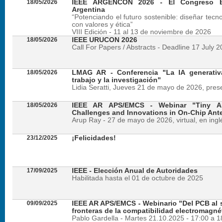
18/05/2026
IEEE ARGENCON 2026 - El Congreso B
Argentina
“Potenciando el futuro sostenible: diseñar tecn
con valores y ética”
VIII Edición - 11 al 13 de noviembre de 2026
18/05/2026
IEEE URUCON 2026
Call For Papers / Abstracts - Deadline 17 July 
18/05/2026
LMAG AR - Conferencia "La IA generativ
trabajo y la investigación"
Lidia Seratti, Jueves 21 de mayo de 2026, presen
18/05/2026
IEEE AR APS/EMCS - Webinar "Tiny An
Challenges and Innovations in On-Chip Ant
Arup Ray - 27 de mayo de 2026, virtual, en ingl
23/12/2025
¡Felicidades!
17/09/2025
IEEE - Elección Anual de Autoridades
Habilitada hasta el 01 de octubre de 2025
09/09/2025
IEEE AR APS/EMCS - Webinario "Del PCB al si
fronteras de la compatibilidad electromagné
Pablo Gardella - Martes 21.10.2025 - 17:00 a 