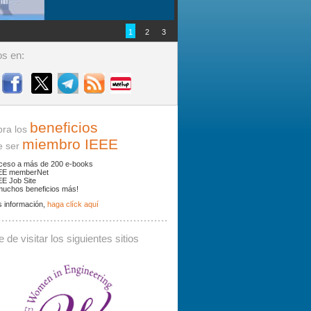
1
2
3
s en:
beneficios
ra los
miembro IEEE
ser
ceso a más de 200 e-books
EE memberNet
EE Job Site
muchos beneficios más!
 información,
haga clíck aquí
ades y noticias por palabras clave.
 de visitar los siguientes sitios
 debe contener al menos 3 caracteres.
Buscar: