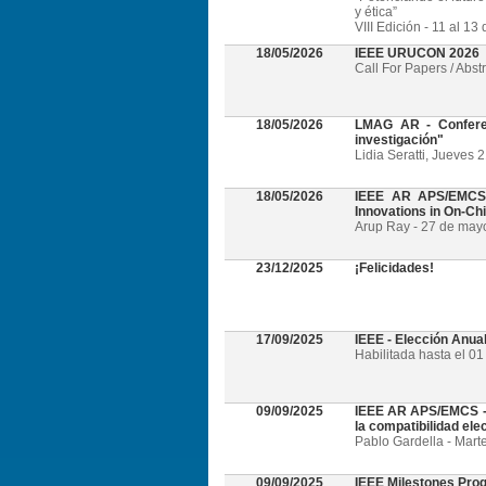
y ética”
VIII Edición - 11 al 1
18/05/2026
IEEE URUCON 2026
Call For Papers / Abst
18/05/2026
LMAG AR - Conferen
investigación"
Lidia Seratti, Jueves 
18/05/2026
IEEE AR APS/EMCS -
Innovations in On-Ch
Arup Ray - 27 de mayo 
23/12/2025
¡Felicidades!
17/09/2025
IEEE - Elección Anua
Habilitada hasta el 0
09/09/2025
IEEE AR APS/EMCS - W
la compatibilidad el
Pablo Gardella - Mart
09/09/2025
IEEE Milestones Pro