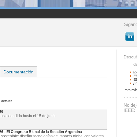
Sígano
Descub
de 
Documentación
ac
IE
IE
y 
Para más
Buscador
 detalles
Podrá buscar activid
No deje
La palabra a buscar
IEEE:
26
jos extendida hasta el 15 de junio
- El Congreso Bienal de la Sección Argentina
 sostenible: diseñar tecnologías de impacto global con valores