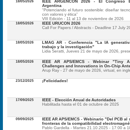
18/05/2026
IEEE ARGENCON 2026 - El Congreso B
Argentina
“Potenciando el futuro sostenible: diseñar tecn
con valores y ética”
VIII Edición - 11 al 13 de noviembre de 2026
18/05/2026
IEEE URUCON 2026
Call For Papers / Abstracts - Deadline 17 July 
18/05/2026
LMAG AR - Conferencia "La IA generativ
trabajo y la investigación"
Lidia Seratti, Jueves 21 de mayo de 2026, presen
18/05/2026
IEEE AR APS/EMCS - Webinar "Tiny An
Challenges and Innovations in On-Chip Ant
Arup Ray - 27 de mayo de 2026, virtual, en ingl
23/12/2025
¡Felicidades!
17/09/2025
IEEE - Elección Anual de Autoridades
Habilitada hasta el 01 de octubre de 2025
09/09/2025
IEEE AR APS/EMCS - Webinario "Del PCB al si
fronteras de la compatibilidad electromagné
Pablo Gardella - Martes 21.10.2025 - 17:00 a 