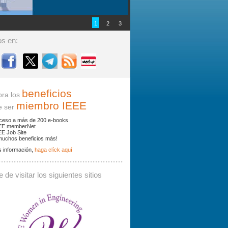
1
2
3
s en:
beneficios
ra los
miembro IEEE
ser
ceso a más de 200 e-books
EE memberNet
EE Job Site
muchos beneficios más!
 información,
haga clíck aquí
ades y noticias por palabras clave.
 de visitar los siguientes sitios
 debe contener al menos 3 caracteres.
Buscar: