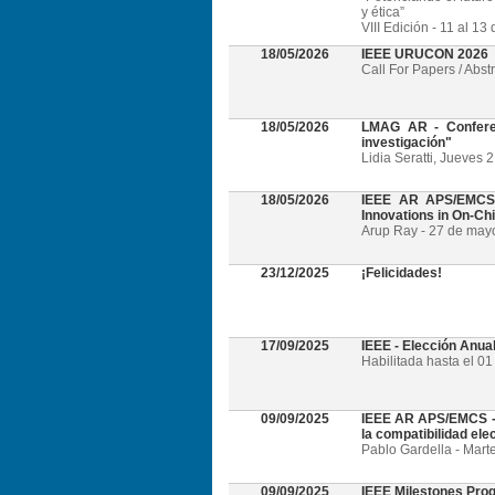
y ética”
VIII Edición - 11 al 1
18/05/2026
IEEE URUCON 2026
Call For Papers / Abst
18/05/2026
LMAG AR - Conferen
investigación"
Lidia Seratti, Jueves 
18/05/2026
IEEE AR APS/EMCS -
Innovations in On-Ch
Arup Ray - 27 de mayo 
23/12/2025
¡Felicidades!
17/09/2025
IEEE - Elección Anua
Habilitada hasta el 0
09/09/2025
IEEE AR APS/EMCS - W
la compatibilidad el
Pablo Gardella - Mart
09/09/2025
IEEE Milestones Pro