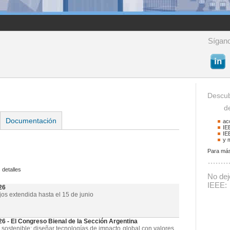
Sígano
Descub
de 
Documentación
ac
IE
IE
y 
Para más
Buscador
 detalles
Podrá buscar activid
No deje
La palabra a buscar
IEEE:
26
jos extendida hasta el 15 de junio
- El Congreso Bienal de la Sección Argentina
 sostenible: diseñar tecnologías de impacto global con valores