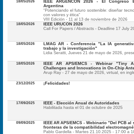
18/05/2026
IEEE ARGENCON 2026 - El Congreso B
Argentina
“Potenciando el futuro sostenible: diseñar tecn
con valores y ética”
VIII Edición - 11 al 13 de noviembre de 2026
18/05/2026
IEEE URUCON 2026
Call For Papers / Abstracts - Deadline 17 July 
18/05/2026
LMAG AR - Conferencia "La IA generativ
trabajo y la investigación"
Lidia Seratti, Jueves 21 de mayo de 2026, presen
18/05/2026
IEEE AR APS/EMCS - Webinar "Tiny An
Challenges and Innovations in On-Chip Ant
Arup Ray - 27 de mayo de 2026, virtual, en ingl
23/12/2025
¡Felicidades!
17/09/2025
IEEE - Elección Anual de Autoridades
Habilitada hasta el 01 de octubre de 2025
09/09/2025
IEEE AR APS/EMCS - Webinario "Del PCB al si
fronteras de la compatibilidad electromagné
Pablo Gardella - Martes 21.10.2025 - 17:00 a 