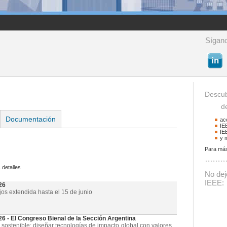
Sígano
Descub
de 
Documentación
ac
IE
IE
y 
Para más
Buscador
 detalles
Podrá buscar activid
No deje
La palabra a buscar
IEEE:
26
jos extendida hasta el 15 de junio
- El Congreso Bienal de la Sección Argentina
 sostenible: diseñar tecnologías de impacto global con valores