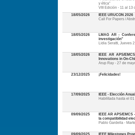
y ética”
VIII Edición - 11 al 1
18/05/2026
IEEE URUCON 2026
Call For Papers / Abst
18/05/2026
LMAG AR - Conferen
investigación"
Lidia Seratti, Jueves 
18/05/2026
IEEE AR APS/EMCS -
Innovations in On-Ch
Arup Ray - 27 de mayo 
23/12/2025
¡Felicidades!
17/09/2025
IEEE - Elección Anua
Habilitada hasta el 0
09/09/2025
IEEE AR APS/EMCS - W
la compatibilidad el
Pablo Gardella - Mart
09/09/2025
IEEE Milestones Pro