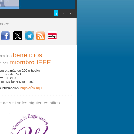
1
2
3
s en:
beneficios
ra los
miembro IEEE
ser
ceso a más de 200 e-books
EE memberNet
EE Job Site
muchos beneficios más!
 información,
haga clíck aquí
ades y noticias por palabras clave.
 de visitar los siguientes sitios
 debe contener al menos 3 caracteres.
Buscar: