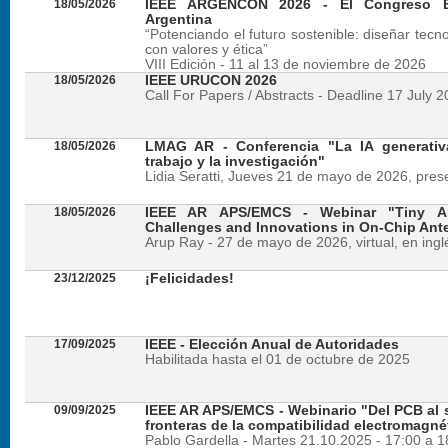
18/05/2026
IEEE ARGENCON 2026 - El Congreso B
Argentina
“Potenciando el futuro sostenible: diseñar tecn
con valores y ética”
VIII Edición - 11 al 13 de noviembre de 2026
18/05/2026
IEEE URUCON 2026
Call For Papers / Abstracts - Deadline 17 July 
18/05/2026
LMAG AR - Conferencia "La IA generativ
trabajo y la investigación"
Lidia Seratti, Jueves 21 de mayo de 2026, presen
18/05/2026
IEEE AR APS/EMCS - Webinar "Tiny An
Challenges and Innovations in On-Chip Ant
Arup Ray - 27 de mayo de 2026, virtual, en ingl
23/12/2025
¡Felicidades!
17/09/2025
IEEE - Elección Anual de Autoridades
Habilitada hasta el 01 de octubre de 2025
09/09/2025
IEEE AR APS/EMCS - Webinario "Del PCB al si
fronteras de la compatibilidad electromagné
Pablo Gardella - Martes 21.10.2025 - 17:00 a 