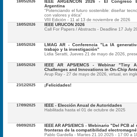
18/05/2026
IEEE ARGENCON 2026 - El Congreso B
Argentina
“Potenciando el futuro sostenible: diseñar tecn
con valores y ética”
VIII Edición - 11 al 13 de noviembre de 2026
18/05/2026
IEEE URUCON 2026
Call For Papers / Abstracts - Deadline 17 July 
18/05/2026
LMAG AR - Conferencia "La IA generativ
trabajo y la investigación"
Lidia Seratti, Jueves 21 de mayo de 2026, presen
18/05/2026
IEEE AR APS/EMCS - Webinar "Tiny An
Challenges and Innovations in On-Chip Ant
Arup Ray - 27 de mayo de 2026, virtual, en ingl
23/12/2025
¡Felicidades!
17/09/2025
IEEE - Elección Anual de Autoridades
Habilitada hasta el 01 de octubre de 2025
09/09/2025
IEEE AR APS/EMCS - Webinario "Del PCB al si
fronteras de la compatibilidad electromagné
Pablo Gardella - Martes 21.10.2025 - 17:00 a 