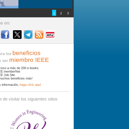
1
2
3
s en:
beneficios
ra los
miembro IEEE
ser
ceso a más de 200 e-books
EE memberNet
EE Job Site
muchos beneficios más!
 información,
haga clíck aquí
ades y noticias por palabras clave.
 de visitar los siguientes sitios
 debe contener al menos 3 caracteres.
Buscar: