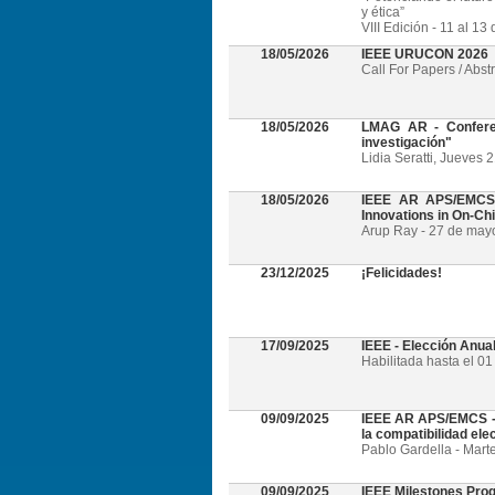
y ética”
VIII Edición - 11 al 1
18/05/2026
IEEE URUCON 2026
Call For Papers / Abst
18/05/2026
LMAG AR - Conferen
investigación"
Lidia Seratti, Jueves 
18/05/2026
IEEE AR APS/EMCS -
Innovations in On-Ch
Arup Ray - 27 de mayo 
23/12/2025
¡Felicidades!
17/09/2025
IEEE - Elección Anua
Habilitada hasta el 0
09/09/2025
IEEE AR APS/EMCS - W
la compatibilidad el
Pablo Gardella - Mart
09/09/2025
IEEE Milestones Pro