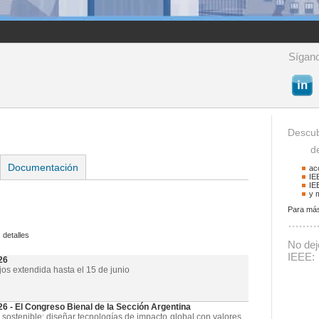
Sígano
Descub
de 
Documentación
ac
IE
IE
y 
Para más
Buscador
 detalles
Podrá buscar activid
No deje
La palabra a buscar
IEEE:
26
jos extendida hasta el 15 de junio
- El Congreso Bienal de la Sección Argentina
 sostenible: diseñar tecnologías de impacto global con valores