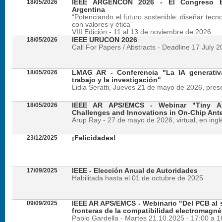
18/05/2026
IEEE ARGENCON 2026 - El Congreso B
Argentina
“Potenciando el futuro sostenible: diseñar tecn
con valores y ética”
VIII Edición - 11 al 13 de noviembre de 2026
18/05/2026
IEEE URUCON 2026
Call For Papers / Abstracts - Deadline 17 July 
18/05/2026
LMAG AR - Conferencia "La IA generativ
trabajo y la investigación"
Lidia Seratti, Jueves 21 de mayo de 2026, presen
18/05/2026
IEEE AR APS/EMCS - Webinar "Tiny An
Challenges and Innovations in On-Chip Ant
Arup Ray - 27 de mayo de 2026, virtual, en ingl
23/12/2025
¡Felicidades!
17/09/2025
IEEE - Elección Anual de Autoridades
Habilitada hasta el 01 de octubre de 2025
09/09/2025
IEEE AR APS/EMCS - Webinario "Del PCB al si
fronteras de la compatibilidad electromagné
Pablo Gardella - Martes 21.10.2025 - 17:00 a 