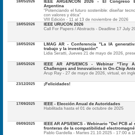
18/05/2026
IEEE ARGENCON 2026 - El Congreso B
Argentina
“Potenciando el futuro sostenible: diseñar tecn
con valores y ética”
VIII Edición - 11 al 13 de noviembre de 2026
18/05/2026
IEEE URUCON 2026
Call For Papers / Abstracts - Deadline 17 July 
18/05/2026
LMAG AR - Conferencia "La IA generativ
trabajo y la investigación"
Lidia Seratti, Jueves 21 de mayo de 2026, presen
18/05/2026
IEEE AR APS/EMCS - Webinar "Tiny An
Challenges and Innovations in On-Chip Ant
Arup Ray - 27 de mayo de 2026, virtual, en ingl
23/12/2025
¡Felicidades!
17/09/2025
IEEE - Elección Anual de Autoridades
Habilitada hasta el 01 de octubre de 2025
09/09/2025
IEEE AR APS/EMCS - Webinario "Del PCB al si
fronteras de la compatibilidad electromagné
Pablo Gardella - Martes 21.10.2025 - 17:00 a 