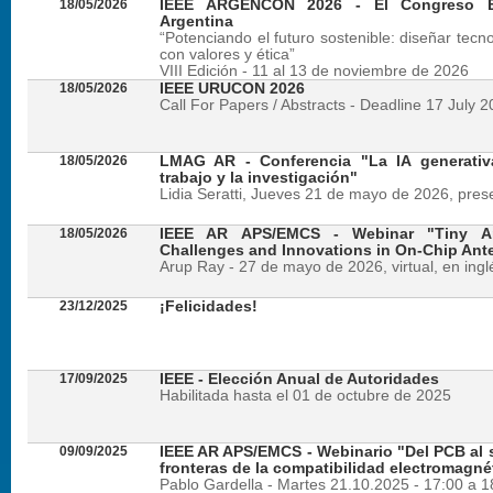
18/05/2026
IEEE ARGENCON 2026 - El Congreso B
Argentina
“Potenciando el futuro sostenible: diseñar tecn
con valores y ética”
VIII Edición - 11 al 13 de noviembre de 2026
18/05/2026
IEEE URUCON 2026
Call For Papers / Abstracts - Deadline 17 July 
18/05/2026
LMAG AR - Conferencia "La IA generativ
trabajo y la investigación"
Lidia Seratti, Jueves 21 de mayo de 2026, presen
18/05/2026
IEEE AR APS/EMCS - Webinar "Tiny An
Challenges and Innovations in On-Chip Ant
Arup Ray - 27 de mayo de 2026, virtual, en ingl
23/12/2025
¡Felicidades!
17/09/2025
IEEE - Elección Anual de Autoridades
Habilitada hasta el 01 de octubre de 2025
09/09/2025
IEEE AR APS/EMCS - Webinario "Del PCB al si
fronteras de la compatibilidad electromagné
Pablo Gardella - Martes 21.10.2025 - 17:00 a 