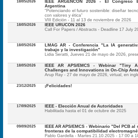
18/05/2026
IEEE ARGENCON 2026 - El Congreso B
Argentina
“Potenciando el futuro sostenible: diseñar tecn
con valores y ética”
VIII Edición - 11 al 13 de noviembre de 2026
18/05/2026
IEEE URUCON 2026
Call For Papers / Abstracts - Deadline 17 July 
18/05/2026
LMAG AR - Conferencia "La IA generativ
trabajo y la investigación"
Lidia Seratti, Jueves 21 de mayo de 2026, presen
18/05/2026
IEEE AR APS/EMCS - Webinar "Tiny An
Challenges and Innovations in On-Chip Ant
Arup Ray - 27 de mayo de 2026, virtual, en ingl
23/12/2025
¡Felicidades!
17/09/2025
IEEE - Elección Anual de Autoridades
Habilitada hasta el 01 de octubre de 2025
09/09/2025
IEEE AR APS/EMCS - Webinario "Del PCB al si
fronteras de la compatibilidad electromagné
Pablo Gardella - Martes 21.10.2025 - 17:00 a 