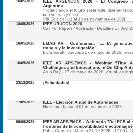
18/05/2026
IEEE ARGENCON 2026 - El Congreso B
Argentina
“Potenciando el futuro sostenible: diseñar tecn
con valores y ética”
VIII Edición - 11 al 13 de noviembre de 2026
18/05/2026
IEEE URUCON 2026
Call For Papers / Abstracts - Deadline 17 July 
18/05/2026
LMAG AR - Conferencia "La IA generativ
trabajo y la investigación"
Lidia Seratti, Jueves 21 de mayo de 2026, presen
18/05/2026
IEEE AR APS/EMCS - Webinar "Tiny An
Challenges and Innovations in On-Chip Ant
Arup Ray - 27 de mayo de 2026, virtual, en ingl
23/12/2025
¡Felicidades!
17/09/2025
IEEE - Elección Anual de Autoridades
Habilitada hasta el 01 de octubre de 2025
09/09/2025
IEEE AR APS/EMCS - Webinario "Del PCB al si
fronteras de la compatibilidad electromagné
Pablo Gardella - Martes 21.10.2025 - 17:00 a 