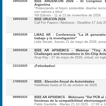
18/05/2026
IEEE ARGENCON 2026 - El Congreso B
Argentina
“Potenciando el futuro sostenible: diseñar tecn
con valores y ética”
VIII Edición - 11 al 13 de noviembre de 2026
18/05/2026
IEEE URUCON 2026
Call For Papers / Abstracts - Deadline 17 July 
18/05/2026
LMAG AR - Conferencia "La IA generativ
trabajo y la investigación"
Lidia Seratti, Jueves 21 de mayo de 2026, presen
18/05/2026
IEEE AR APS/EMCS - Webinar "Tiny An
Challenges and Innovations in On-Chip Ant
Arup Ray - 27 de mayo de 2026, virtual, en ingl
23/12/2025
¡Felicidades!
17/09/2025
IEEE - Elección Anual de Autoridades
Habilitada hasta el 01 de octubre de 2025
09/09/2025
IEEE AR APS/EMCS - Webinario "Del PCB al si
fronteras de la compatibilidad electromagné
Pablo Gardella - Martes 21.10.2025 - 17:00 a 