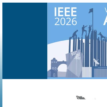
Home
Acerca de IEEE
Noticias y Actividades
Newsletter
1
2
3
Buscar en
IEEE Argentina
:
Noticias y Actividades
Actuales
Buscador
Histórico
Documentación