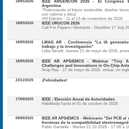
18/05/2026
IEEE ARGENCON 2026 - El Congreso B
Argentina
“Potenciando el futuro sostenible: diseñar tecn
con valores y ética”
VIII Edición - 11 al 13 de noviembre de 2026
18/05/2026
IEEE URUCON 2026
Call For Papers / Abstracts - Deadline 17 July 
18/05/2026
LMAG AR - Conferencia "La IA generativ
trabajo y la investigación"
Lidia Seratti, Jueves 21 de mayo de 2026, presen
18/05/2026
IEEE AR APS/EMCS - Webinar "Tiny An
Challenges and Innovations in On-Chip Ant
Arup Ray - 27 de mayo de 2026, virtual, en ingl
23/12/2025
¡Felicidades!
17/09/2025
IEEE - Elección Anual de Autoridades
Habilitada hasta el 01 de octubre de 2025
09/09/2025
IEEE AR APS/EMCS - Webinario "Del PCB al si
fronteras de la compatibilidad electromagné
Pablo Gardella - Martes 21.10.2025 - 17:00 a 