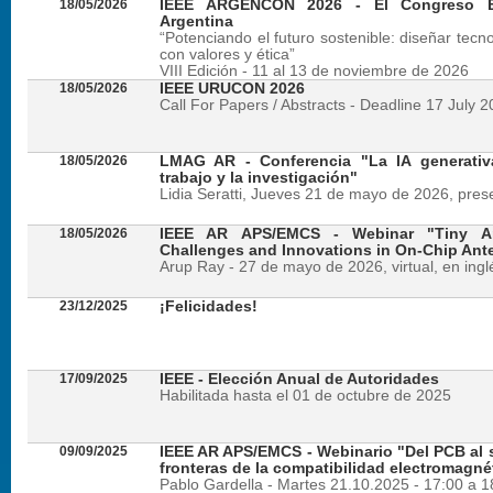
18/05/2026
IEEE ARGENCON 2026 - El Congreso B
Argentina
“Potenciando el futuro sostenible: diseñar tecn
con valores y ética”
VIII Edición - 11 al 13 de noviembre de 2026
18/05/2026
IEEE URUCON 2026
Call For Papers / Abstracts - Deadline 17 July 
18/05/2026
LMAG AR - Conferencia "La IA generativ
trabajo y la investigación"
Lidia Seratti, Jueves 21 de mayo de 2026, presen
18/05/2026
IEEE AR APS/EMCS - Webinar "Tiny An
Challenges and Innovations in On-Chip Ant
Arup Ray - 27 de mayo de 2026, virtual, en ingl
23/12/2025
¡Felicidades!
17/09/2025
IEEE - Elección Anual de Autoridades
Habilitada hasta el 01 de octubre de 2025
09/09/2025
IEEE AR APS/EMCS - Webinario "Del PCB al si
fronteras de la compatibilidad electromagné
Pablo Gardella - Martes 21.10.2025 - 17:00 a 