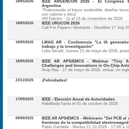
18/05/2026
IEEE ARGENCON 2026 - El Congreso B
Argentina
“Potenciando el futuro sostenible: diseñar tecn
con valores y ética”
VIII Edición - 11 al 13 de noviembre de 2026
18/05/2026
IEEE URUCON 2026
Call For Papers / Abstracts - Deadline 17 July 
18/05/2026
LMAG AR - Conferencia "La IA generativ
trabajo y la investigación"
Lidia Seratti, Jueves 21 de mayo de 2026, presen
18/05/2026
IEEE AR APS/EMCS - Webinar "Tiny An
Challenges and Innovations in On-Chip Ant
Arup Ray - 27 de mayo de 2026, virtual, en ingl
23/12/2025
¡Felicidades!
17/09/2025
IEEE - Elección Anual de Autoridades
Habilitada hasta el 01 de octubre de 2025
09/09/2025
IEEE AR APS/EMCS - Webinario "Del PCB al si
fronteras de la compatibilidad electromagné
Pablo Gardella - Martes 21.10.2025 - 17:00 a 