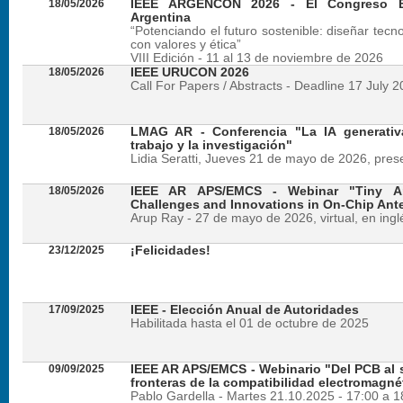
18/05/2026
IEEE ARGENCON 2026 - El Congreso B
Argentina
“Potenciando el futuro sostenible: diseñar tecn
con valores y ética”
VIII Edición - 11 al 13 de noviembre de 2026
18/05/2026
IEEE URUCON 2026
Call For Papers / Abstracts - Deadline 17 July 
18/05/2026
LMAG AR - Conferencia "La IA generativ
trabajo y la investigación"
Lidia Seratti, Jueves 21 de mayo de 2026, presen
18/05/2026
IEEE AR APS/EMCS - Webinar "Tiny An
Challenges and Innovations in On-Chip Ant
Arup Ray - 27 de mayo de 2026, virtual, en ingl
23/12/2025
¡Felicidades!
17/09/2025
IEEE - Elección Anual de Autoridades
Habilitada hasta el 01 de octubre de 2025
09/09/2025
IEEE AR APS/EMCS - Webinario "Del PCB al si
fronteras de la compatibilidad electromagné
Pablo Gardella - Martes 21.10.2025 - 17:00 a 