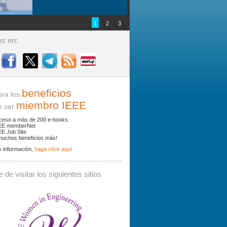
1
2
3
s en:
beneficios
ra los
miembro IEEE
ser
ceso a más de 200 e-books
EE memberNet
EE Job Site
muchos beneficios más!
 información,
haga clíck aquí
ades y noticias por palabras clave.
 de visitar los siguientes sitios
 debe contener al menos 3 caracteres.
Buscar: