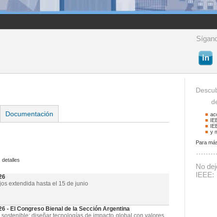
Sígano
Descub
de 
Documentación
ac
IE
IE
y 
Para más
Buscador
 detalles
Podrá buscar activid
No deje
La palabra a buscar
IEEE:
26
jos extendida hasta el 15 de junio
- El Congreso Bienal de la Sección Argentina
 sostenible: diseñar tecnologías de impacto global con valores