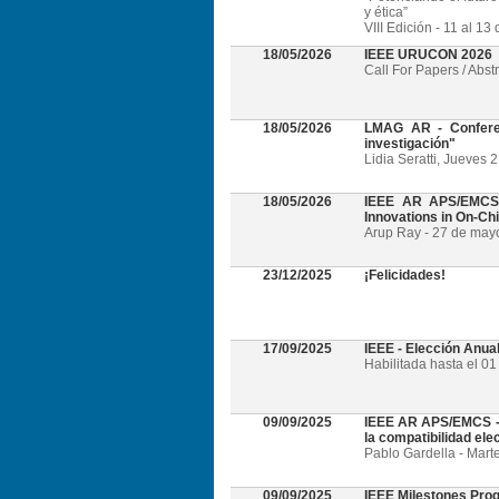
y ética”
VIII Edición - 11 al 1
18/05/2026
IEEE URUCON 2026
Call For Papers / Abst
18/05/2026
LMAG AR - Conferen
investigación"
Lidia Seratti, Jueves 
18/05/2026
IEEE AR APS/EMCS -
Innovations in On-Ch
Arup Ray - 27 de mayo 
23/12/2025
¡Felicidades!
17/09/2025
IEEE - Elección Anua
Habilitada hasta el 0
09/09/2025
IEEE AR APS/EMCS - W
la compatibilidad el
Pablo Gardella - Mart
09/09/2025
IEEE Milestones Pro