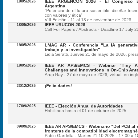
18/05/2026
IEEE ARGENCON 2026 - El Congreso B
Argentina
“Potenciando el futuro sostenible: diseñar tecn
con valores y ética”
VIII Edición - 11 al 13 de noviembre de 2026
18/05/2026
IEEE URUCON 2026
Call For Papers / Abstracts - Deadline 17 July 
18/05/2026
LMAG AR - Conferencia "La IA generativ
trabajo y la investigación"
Lidia Seratti, Jueves 21 de mayo de 2026, presen
18/05/2026
IEEE AR APS/EMCS - Webinar "Tiny An
Challenges and Innovations in On-Chip Ant
Arup Ray - 27 de mayo de 2026, virtual, en ingl
23/12/2025
¡Felicidades!
17/09/2025
IEEE - Elección Anual de Autoridades
Habilitada hasta el 01 de octubre de 2025
09/09/2025
IEEE AR APS/EMCS - Webinario "Del PCB al si
fronteras de la compatibilidad electromagné
Pablo Gardella - Martes 21.10.2025 - 17:00 a 