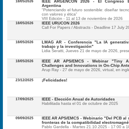
18/05/2026
IEEE ARGENCON 2026 - El Congreso B
Argentina
“Potenciando el futuro sostenible: diseñar tecn
con valores y ética”
VIII Edición - 11 al 13 de noviembre de 2026
18/05/2026
IEEE URUCON 2026
Call For Papers / Abstracts - Deadline 17 July 
18/05/2026
LMAG AR - Conferencia "La IA generativ
trabajo y la investigación"
Lidia Seratti, Jueves 21 de mayo de 2026, presen
18/05/2026
IEEE AR APS/EMCS - Webinar "Tiny An
Challenges and Innovations in On-Chip Ant
Arup Ray - 27 de mayo de 2026, virtual, en ingl
23/12/2025
¡Felicidades!
17/09/2025
IEEE - Elección Anual de Autoridades
Habilitada hasta el 01 de octubre de 2025
09/09/2025
IEEE AR APS/EMCS - Webinario "Del PCB al si
fronteras de la compatibilidad electromagné
Pablo Gardella - Martes 21.10.2025 - 17:00 a 