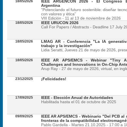
18/05/2026
IEEE ARGENCON 2026 - El Congreso B
Argentina
“Potenciando el futuro sostenible: diseñar tecn
con valores y ética”
VIII Edición - 11 al 13 de noviembre de 2026
18/05/2026
IEEE URUCON 2026
Call For Papers / Abstracts - Deadline 17 July 
18/05/2026
LMAG AR - Conferencia "La IA generativ
trabajo y la investigación"
Lidia Seratti, Jueves 21 de mayo de 2026, presen
18/05/2026
IEEE AR APS/EMCS - Webinar "Tiny An
Challenges and Innovations in On-Chip Ant
Arup Ray - 27 de mayo de 2026, virtual, en ingl
23/12/2025
¡Felicidades!
17/09/2025
IEEE - Elección Anual de Autoridades
Habilitada hasta el 01 de octubre de 2025
09/09/2025
IEEE AR APS/EMCS - Webinario "Del PCB al si
fronteras de la compatibilidad electromagné
Pablo Gardella - Martes 21.10.2025 - 17:00 a 