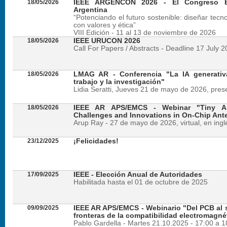
18/05/2026
IEEE ARGENCON 2026 - El Congreso B
Argentina
“Potenciando el futuro sostenible: diseñar tecn
con valores y ética”
VIII Edición - 11 al 13 de noviembre de 2026
18/05/2026
IEEE URUCON 2026
Call For Papers / Abstracts - Deadline 17 July 
18/05/2026
LMAG AR - Conferencia "La IA generativ
trabajo y la investigación"
Lidia Seratti, Jueves 21 de mayo de 2026, presen
18/05/2026
IEEE AR APS/EMCS - Webinar "Tiny An
Challenges and Innovations in On-Chip Ant
Arup Ray - 27 de mayo de 2026, virtual, en ingl
23/12/2025
¡Felicidades!
17/09/2025
IEEE - Elección Anual de Autoridades
Habilitada hasta el 01 de octubre de 2025
09/09/2025
IEEE AR APS/EMCS - Webinario "Del PCB al si
fronteras de la compatibilidad electromagné
Pablo Gardella - Martes 21.10.2025 - 17:00 a 