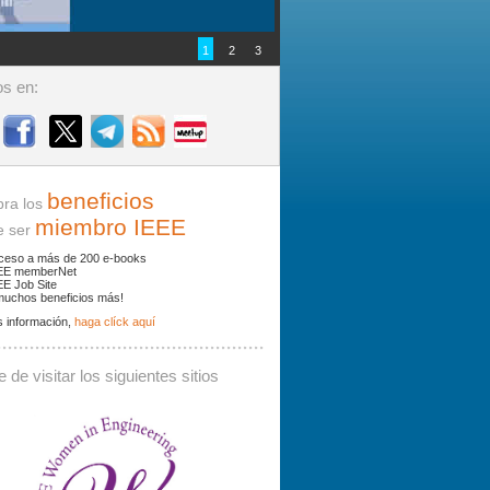
1
2
3
s en:
beneficios
ra los
miembro IEEE
ser
ceso a más de 200 e-books
EE memberNet
EE Job Site
muchos beneficios más!
 información,
haga clíck aquí
ades y noticias por palabras clave.
 de visitar los siguientes sitios
 debe contener al menos 3 caracteres.
Buscar: