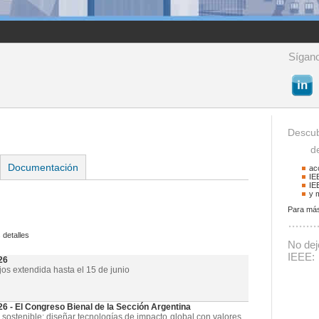
Sígano
Descub
de 
Documentación
ac
IE
IE
y 
Para más
Buscador
 detalles
Podrá buscar activid
No deje
La palabra a buscar
IEEE:
26
jos extendida hasta el 15 de junio
- El Congreso Bienal de la Sección Argentina
 sostenible: diseñar tecnologías de impacto global con valores