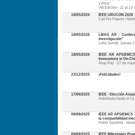
y ética”
VIII Edición - 11 al 1
18/05/2026
IEEE URUCON 2026
Call For Papers / Abst
18/05/2026
LMAG AR - Conferen
investigación"
Lidia Seratti, Jueves 
18/05/2026
IEEE AR APS/EMCS -
Innovations in On-Ch
Arup Ray - 27 de mayo 
23/12/2025
¡Felicidades!
17/09/2025
IEEE - Elección Anua
Habilitada hasta el 0
09/09/2025
IEEE AR APS/EMCS - W
la compatibilidad el
Pablo Gardella - Mart
09/09/2025
IEEE Milestones Pro