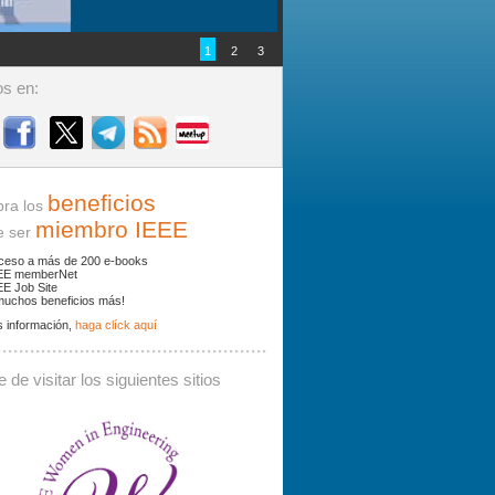
1
2
3
s en:
beneficios
ra los
miembro IEEE
ser
ceso a más de 200 e-books
EE memberNet
EE Job Site
muchos beneficios más!
 información,
haga clíck aquí
ades y noticias por palabras clave.
 de visitar los siguientes sitios
 debe contener al menos 3 caracteres.
Buscar: