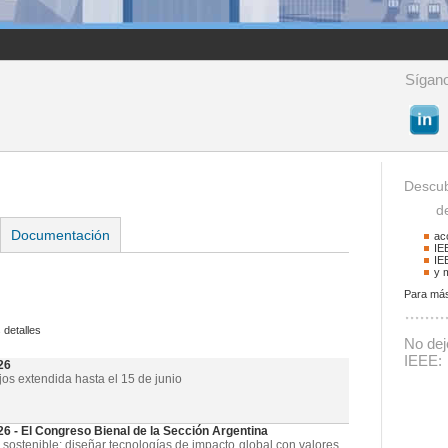
Sígano
Descub
de 
Documentación
ac
IE
IE
y 
Para más
Buscador
 detalles
Podrá buscar activid
No deje
La palabra a buscar
IEEE:
26
jos extendida hasta el 15 de junio
- El Congreso Bienal de la Sección Argentina
 sostenible: diseñar tecnologías de impacto global con valores