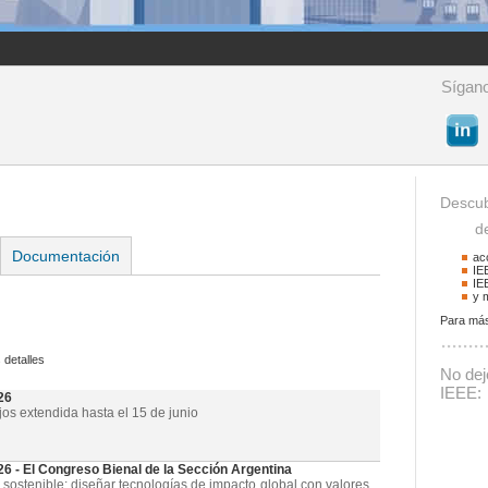
Sígano
Descub
de 
Documentación
ac
IE
IE
y 
Para más
Buscador
 detalles
Podrá buscar activid
No deje
La palabra a buscar
IEEE:
26
jos extendida hasta el 15 de junio
- El Congreso Bienal de la Sección Argentina
 sostenible: diseñar tecnologías de impacto global con valores