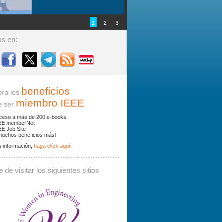
1
2
3
s en:
beneficios
ra los
miembro IEEE
ser
ceso a más de 200 e-books
EE memberNet
EE Job Site
muchos beneficios más!
 información,
haga clíck aquí
ades y noticias por palabras clave.
 de visitar los siguientes sitios
 debe contener al menos 3 caracteres.
Buscar: