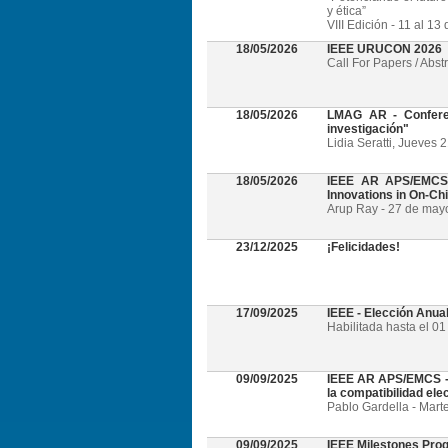
y ética”
VIII Edición - 11 al 1
18/05/2026
IEEE URUCON 2026
Call For Papers / Abst
18/05/2026
LMAG AR - Conferen
investigación"
Lidia Seratti, Jueves 
18/05/2026
IEEE AR APS/EMCS -
Innovations in On-Ch
Arup Ray - 27 de mayo 
23/12/2025
¡Felicidades!
17/09/2025
IEEE - Elección Anua
Habilitada hasta el 0
09/09/2025
IEEE AR APS/EMCS - W
la compatibilidad el
Pablo Gardella - Mart
09/09/2025
IEEE Milestones Pro