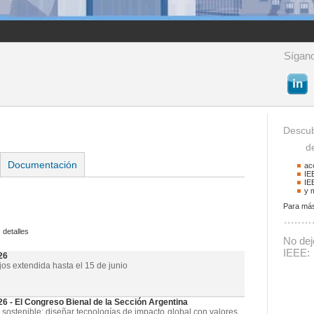
Sígano
Descub
de 
Documentación
ac
IE
IE
y 
Para más
Buscador
 detalles
Podrá buscar activid
No deje
La palabra a buscar
IEEE:
26
jos extendida hasta el 15 de junio
- El Congreso Bienal de la Sección Argentina
 sostenible: diseñar tecnologías de impacto global con valores