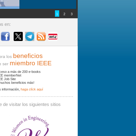
1
2
3
s en:
beneficios
ra los
miembro IEEE
ser
ceso a más de 200 e-books
EE memberNet
EE Job Site
muchos beneficios más!
 información,
haga clíck aquí
ades y noticias por palabras clave.
 de visitar los siguientes sitios
 debe contener al menos 3 caracteres.
Buscar: