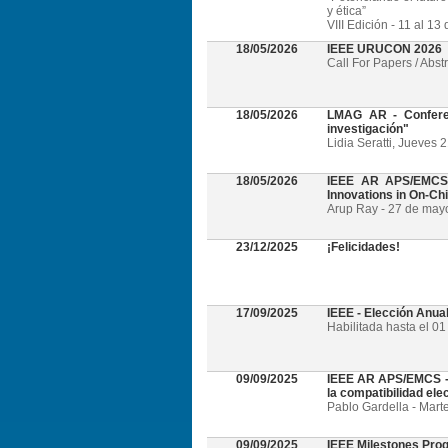
y ética”
VIII Edición - 11 al 1
18/05/2026
IEEE URUCON 2026
Call For Papers / Abst
18/05/2026
LMAG AR - Conferen
investigación"
Lidia Seratti, Jueves 
18/05/2026
IEEE AR APS/EMCS -
Innovations in On-Ch
Arup Ray - 27 de mayo 
23/12/2025
¡Felicidades!
17/09/2025
IEEE - Elección Anua
Habilitada hasta el 0
09/09/2025
IEEE AR APS/EMCS - W
la compatibilidad el
Pablo Gardella - Mart
09/09/2025
IEEE Milestones Pro