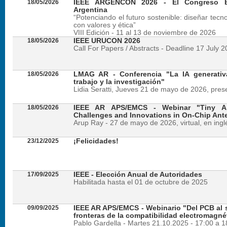
18/05/2026
IEEE ARGENCON 2026 - El Congreso B
Argentina
“Potenciando el futuro sostenible: diseñar tecn
con valores y ética”
VIII Edición - 11 al 13 de noviembre de 2026
18/05/2026
IEEE URUCON 2026
Call For Papers / Abstracts - Deadline 17 July 
18/05/2026
LMAG AR - Conferencia "La IA generativ
trabajo y la investigación"
Lidia Seratti, Jueves 21 de mayo de 2026, presen
18/05/2026
IEEE AR APS/EMCS - Webinar "Tiny An
Challenges and Innovations in On-Chip Ant
Arup Ray - 27 de mayo de 2026, virtual, en ingl
23/12/2025
¡Felicidades!
17/09/2025
IEEE - Elección Anual de Autoridades
Habilitada hasta el 01 de octubre de 2025
09/09/2025
IEEE AR APS/EMCS - Webinario "Del PCB al si
fronteras de la compatibilidad electromagné
Pablo Gardella - Martes 21.10.2025 - 17:00 a 