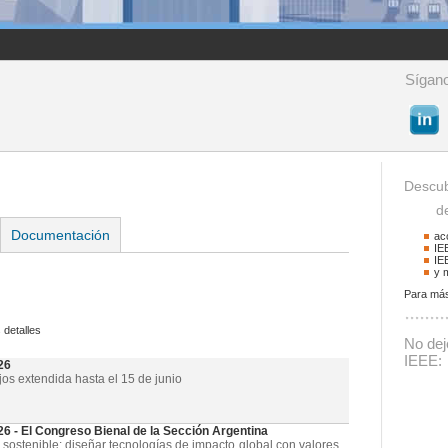
Sígano
Descub
de 
Documentación
ac
IE
IE
y 
Para más
Buscador
 detalles
Podrá buscar activid
No deje
La palabra a buscar
IEEE:
26
jos extendida hasta el 15 de junio
- El Congreso Bienal de la Sección Argentina
 sostenible: diseñar tecnologías de impacto global con valores