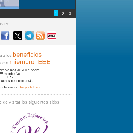
1
2
3
s en:
beneficios
ra los
miembro IEEE
ser
ceso a más de 200 e-books
EE memberNet
EE Job Site
muchos beneficios más!
 información,
haga clíck aquí
ades y noticias por palabras clave.
 de visitar los siguientes sitios
 debe contener al menos 3 caracteres.
Buscar: