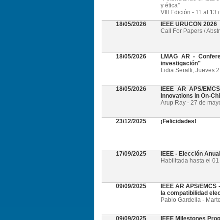
y ética”
VIII Edición - 11 al 1
18/05/2026
IEEE URUCON 2026
Call For Papers / Abst
18/05/2026
LMAG AR - Conferen
investigación"
Lidia Seratti, Jueves 
18/05/2026
IEEE AR APS/EMCS -
Innovations in On-Ch
Arup Ray - 27 de mayo 
23/12/2025
¡Felicidades!
17/09/2025
IEEE - Elección Anua
Habilitada hasta el 0
09/09/2025
IEEE AR APS/EMCS - W
la compatibilidad el
Pablo Gardella - Mart
09/09/2025
IEEE Milestones Pro