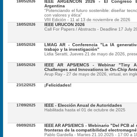
18/05/2026
IEEE ARGENCON 2026 - El Congreso B
Argentina
“Potenciando el futuro sostenible: diseñar tecn
con valores y ética”
VIII Edición - 11 al 13 de noviembre de 2026
18/05/2026
IEEE URUCON 2026
Call For Papers / Abstracts - Deadline 17 July 
18/05/2026
LMAG AR - Conferencia "La IA generativ
trabajo y la investigación"
Lidia Seratti, Jueves 21 de mayo de 2026, presen
18/05/2026
IEEE AR APS/EMCS - Webinar "Tiny An
Challenges and Innovations in On-Chip Ant
Arup Ray - 27 de mayo de 2026, virtual, en ingl
23/12/2025
¡Felicidades!
17/09/2025
IEEE - Elección Anual de Autoridades
Habilitada hasta el 01 de octubre de 2025
09/09/2025
IEEE AR APS/EMCS - Webinario "Del PCB al si
fronteras de la compatibilidad electromagné
Pablo Gardella - Martes 21.10.2025 - 17:00 a 