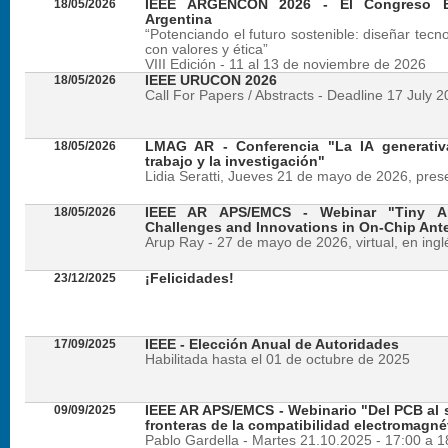
18/05/2026
IEEE ARGENCON 2026 - El Congreso B
Argentina
“Potenciando el futuro sostenible: diseñar tecn
con valores y ética”
VIII Edición - 11 al 13 de noviembre de 2026
18/05/2026
IEEE URUCON 2026
Call For Papers / Abstracts - Deadline 17 July 
18/05/2026
LMAG AR - Conferencia "La IA generativ
trabajo y la investigación"
Lidia Seratti, Jueves 21 de mayo de 2026, presen
18/05/2026
IEEE AR APS/EMCS - Webinar "Tiny An
Challenges and Innovations in On-Chip Ant
Arup Ray - 27 de mayo de 2026, virtual, en ingl
23/12/2025
¡Felicidades!
17/09/2025
IEEE - Elección Anual de Autoridades
Habilitada hasta el 01 de octubre de 2025
09/09/2025
IEEE AR APS/EMCS - Webinario "Del PCB al si
fronteras de la compatibilidad electromagné
Pablo Gardella - Martes 21.10.2025 - 17:00 a 