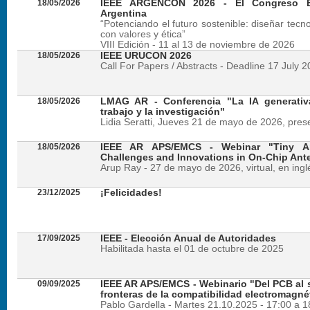
18/05/2026
IEEE ARGENCON 2026 - El Congreso B
Argentina
“Potenciando el futuro sostenible: diseñar tecn
con valores y ética”
VIII Edición - 11 al 13 de noviembre de 2026
18/05/2026
IEEE URUCON 2026
Call For Papers / Abstracts - Deadline 17 July 
18/05/2026
LMAG AR - Conferencia "La IA generativ
trabajo y la investigación"
Lidia Seratti, Jueves 21 de mayo de 2026, presen
18/05/2026
IEEE AR APS/EMCS - Webinar "Tiny An
Challenges and Innovations in On-Chip Ant
Arup Ray - 27 de mayo de 2026, virtual, en ingl
23/12/2025
¡Felicidades!
17/09/2025
IEEE - Elección Anual de Autoridades
Habilitada hasta el 01 de octubre de 2025
09/09/2025
IEEE AR APS/EMCS - Webinario "Del PCB al si
fronteras de la compatibilidad electromagné
Pablo Gardella - Martes 21.10.2025 - 17:00 a 