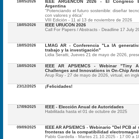
18/05/2026
IEEE ARGENCON 2026 - El Congreso B
Argentina
“Potenciando el futuro sostenible: diseñar tecn
con valores y ética”
VIII Edición - 11 al 13 de noviembre de 2026
18/05/2026
IEEE URUCON 2026
Call For Papers / Abstracts - Deadline 17 July 
18/05/2026
LMAG AR - Conferencia "La IA generativ
trabajo y la investigación"
Lidia Seratti, Jueves 21 de mayo de 2026, presen
18/05/2026
IEEE AR APS/EMCS - Webinar "Tiny An
Challenges and Innovations in On-Chip Ant
Arup Ray - 27 de mayo de 2026, virtual, en ingl
23/12/2025
¡Felicidades!
17/09/2025
IEEE - Elección Anual de Autoridades
Habilitada hasta el 01 de octubre de 2025
09/09/2025
IEEE AR APS/EMCS - Webinario "Del PCB al si
fronteras de la compatibilidad electromagné
Pablo Gardella - Martes 21.10.2025 - 17:00 a 