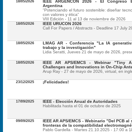
18/05/2026
IEEE ARGENCON 2026 - El Congreso B
Argentina
“Potenciando el futuro sostenible: diseñar tecn
con valores y ética”
VIII Edición - 11 al 13 de noviembre de 2026
18/05/2026
IEEE URUCON 2026
Call For Papers / Abstracts - Deadline 17 July 
18/05/2026
LMAG AR - Conferencia "La IA generativ
trabajo y la investigación"
Lidia Seratti, Jueves 21 de mayo de 2026, presen
18/05/2026
IEEE AR APS/EMCS - Webinar "Tiny An
Challenges and Innovations in On-Chip Ant
Arup Ray - 27 de mayo de 2026, virtual, en ingl
23/12/2025
¡Felicidades!
17/09/2025
IEEE - Elección Anual de Autoridades
Habilitada hasta el 01 de octubre de 2025
09/09/2025
IEEE AR APS/EMCS - Webinario "Del PCB al si
fronteras de la compatibilidad electromagné
Pablo Gardella - Martes 21.10.2025 - 17:00 a 