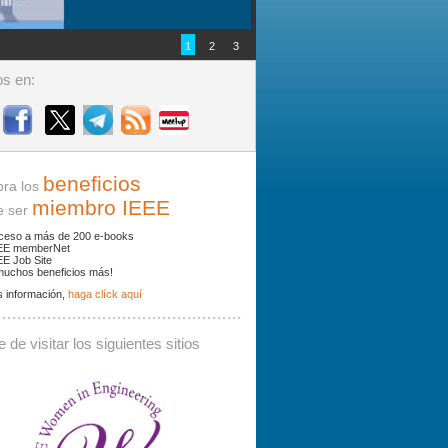
1
2
3
s en:
beneficios
ra los
miembro IEEE
ser
ceso a más de 200 e-books
EE memberNet
EE Job Site
muchos beneficios más!
 información,
haga clíck aquí
ades y noticias por palabras clave.
 de visitar los siguientes sitios
 debe contener al menos 3 caracteres.
Buscar: