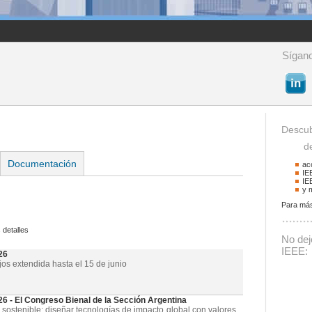
Sígano
Descub
de 
Documentación
ac
IE
IE
y 
Para más
Buscador
 detalles
Podrá buscar activid
No deje
La palabra a buscar
IEEE:
26
jos extendida hasta el 15 de junio
- El Congreso Bienal de la Sección Argentina
 sostenible: diseñar tecnologías de impacto global con valores