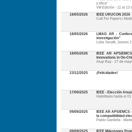
y ética”
VIII Edición - 11 al 1
18/05/2026
IEEE URUCON 2026
Call For Papers / Abst
18/05/2026
LMAG AR - Conferen
investigación"
Lidia Seratti, Jueves 
18/05/2026
IEEE AR APS/EMCS -
Innovations in On-Ch
Arup Ray - 27 de mayo 
23/12/2025
¡Felicidades!
17/09/2025
IEEE - Elección Anua
Habilitada hasta el 0
09/09/2025
IEEE AR APS/EMCS - W
la compatibilidad el
Pablo Gardella - Mart
09/09/2025
IEEE Milestones Pro