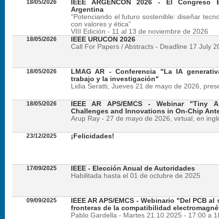
18/05/2026
IEEE ARGENCON 2026 - El Congreso B
Argentina
“Potenciando el futuro sostenible: diseñar tecn
con valores y ética”
VIII Edición - 11 al 13 de noviembre de 2026
18/05/2026
IEEE URUCON 2026
Call For Papers / Abstracts - Deadline 17 July 
18/05/2026
LMAG AR - Conferencia "La IA generativ
trabajo y la investigación"
Lidia Seratti, Jueves 21 de mayo de 2026, presen
18/05/2026
IEEE AR APS/EMCS - Webinar "Tiny An
Challenges and Innovations in On-Chip Ant
Arup Ray - 27 de mayo de 2026, virtual, en ingl
23/12/2025
¡Felicidades!
17/09/2025
IEEE - Elección Anual de Autoridades
Habilitada hasta el 01 de octubre de 2025
09/09/2025
IEEE AR APS/EMCS - Webinario "Del PCB al si
fronteras de la compatibilidad electromagné
Pablo Gardella - Martes 21.10.2025 - 17:00 a 