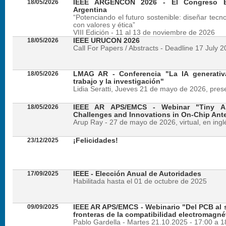
18/05/2026
IEEE ARGENCON 2026 - El Congreso B
Argentina
“Potenciando el futuro sostenible: diseñar tecn
con valores y ética”
VIII Edición - 11 al 13 de noviembre de 2026
18/05/2026
IEEE URUCON 2026
Call For Papers / Abstracts - Deadline 17 July 
18/05/2026
LMAG AR - Conferencia "La IA generativ
trabajo y la investigación"
Lidia Seratti, Jueves 21 de mayo de 2026, presen
18/05/2026
IEEE AR APS/EMCS - Webinar "Tiny An
Challenges and Innovations in On-Chip Ant
Arup Ray - 27 de mayo de 2026, virtual, en ingl
23/12/2025
¡Felicidades!
17/09/2025
IEEE - Elección Anual de Autoridades
Habilitada hasta el 01 de octubre de 2025
09/09/2025
IEEE AR APS/EMCS - Webinario "Del PCB al si
fronteras de la compatibilidad electromagné
Pablo Gardella - Martes 21.10.2025 - 17:00 a 