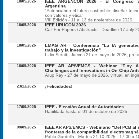
18/05/2026
IEEE ARGENCON 2026 - El Congreso B
Argentina
“Potenciando el futuro sostenible: diseñar tecn
con valores y ética”
VIII Edición - 11 al 13 de noviembre de 2026
18/05/2026
IEEE URUCON 2026
Call For Papers / Abstracts - Deadline 17 July 
18/05/2026
LMAG AR - Conferencia "La IA generativ
trabajo y la investigación"
Lidia Seratti, Jueves 21 de mayo de 2026, presen
18/05/2026
IEEE AR APS/EMCS - Webinar "Tiny An
Challenges and Innovations in On-Chip Ant
Arup Ray - 27 de mayo de 2026, virtual, en ingl
23/12/2025
¡Felicidades!
17/09/2025
IEEE - Elección Anual de Autoridades
Habilitada hasta el 01 de octubre de 2025
09/09/2025
IEEE AR APS/EMCS - Webinario "Del PCB al si
fronteras de la compatibilidad electromagné
Pablo Gardella - Martes 21.10.2025 - 17:00 a 