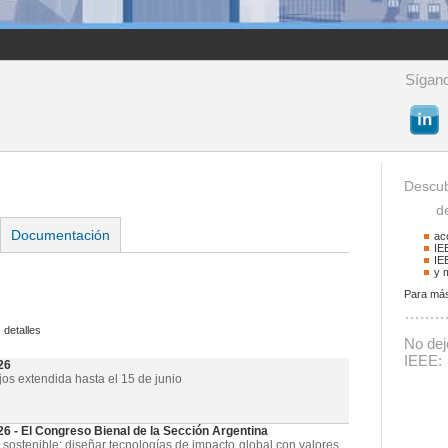
Sígano
Descub
de 
Documentación
ac
IE
IE
y 
Para más
Buscador
 detalles
Podrá buscar activid
No deje
La palabra a buscar
IEEE:
26
jos extendida hasta el 15 de junio
- El Congreso Bienal de la Sección Argentina
 sostenible: diseñar tecnologías de impacto global con valores