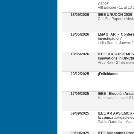
y ética”
VIII Edición - 11 al 1
18/05/2026
IEEE URUCON 2026
Call For Papers / Abst
18/05/2026
LMAG AR - Conferen
investigación"
Lidia Seratti, Jueves 
18/05/2026
IEEE AR APS/EMCS -
Innovations in On-Ch
Arup Ray - 27 de mayo 
23/12/2025
¡Felicidades!
17/09/2025
IEEE - Elección Anua
Habilitada hasta el 0
09/09/2025
IEEE AR APS/EMCS - W
la compatibilidad el
Pablo Gardella - Mart
09/09/2025
IEEE Milestones Pro