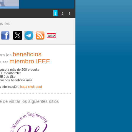
1
2
3
s en:
beneficios
ra los
miembro IEEE
ser
ceso a más de 200 e-books
EE memberNet
EE Job Site
muchos beneficios más!
 información,
haga clíck aquí
ades y noticias por palabras clave.
 de visitar los siguientes sitios
 debe contener al menos 3 caracteres.
Buscar: