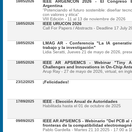
18/05/2026
IEEE ARGENCON 2026 - El Congreso B
Argentina
“Potenciando el futuro sostenible: diseñar tecn
con valores y ética”
VIII Edición - 11 al 13 de noviembre de 2026
18/05/2026
IEEE URUCON 2026
Call For Papers / Abstracts - Deadline 17 July 
18/05/2026
LMAG AR - Conferencia "La IA generativ
trabajo y la investigación"
Lidia Seratti, Jueves 21 de mayo de 2026, presen
18/05/2026
IEEE AR APS/EMCS - Webinar "Tiny An
Challenges and Innovations in On-Chip Ant
Arup Ray - 27 de mayo de 2026, virtual, en ingl
23/12/2025
¡Felicidades!
17/09/2025
IEEE - Elección Anual de Autoridades
Habilitada hasta el 01 de octubre de 2025
09/09/2025
IEEE AR APS/EMCS - Webinario "Del PCB al si
fronteras de la compatibilidad electromagné
Pablo Gardella - Martes 21.10.2025 - 17:00 a 