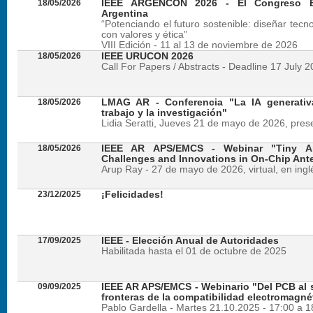
18/05/2026
IEEE ARGENCON 2026 - El Congreso B
Argentina
“Potenciando el futuro sostenible: diseñar tecn
con valores y ética”
VIII Edición - 11 al 13 de noviembre de 2026
18/05/2026
IEEE URUCON 2026
Call For Papers / Abstracts - Deadline 17 July 
18/05/2026
LMAG AR - Conferencia "La IA generativ
trabajo y la investigación"
Lidia Seratti, Jueves 21 de mayo de 2026, presen
18/05/2026
IEEE AR APS/EMCS - Webinar "Tiny An
Challenges and Innovations in On-Chip Ant
Arup Ray - 27 de mayo de 2026, virtual, en ingl
23/12/2025
¡Felicidades!
17/09/2025
IEEE - Elección Anual de Autoridades
Habilitada hasta el 01 de octubre de 2025
09/09/2025
IEEE AR APS/EMCS - Webinario "Del PCB al si
fronteras de la compatibilidad electromagné
Pablo Gardella - Martes 21.10.2025 - 17:00 a 