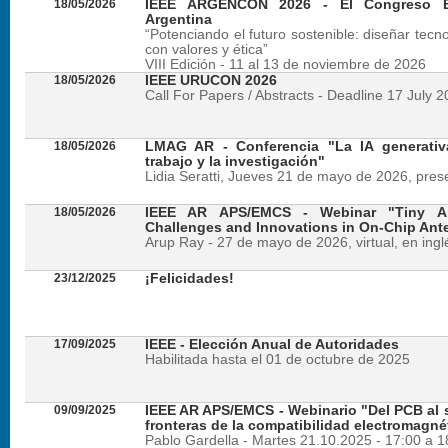
18/05/2026
IEEE ARGENCON 2026 - El Congreso B
Argentina
“Potenciando el futuro sostenible: diseñar tecn
con valores y ética”
VIII Edición - 11 al 13 de noviembre de 2026
18/05/2026
IEEE URUCON 2026
Call For Papers / Abstracts - Deadline 17 July 
18/05/2026
LMAG AR - Conferencia "La IA generativ
trabajo y la investigación"
Lidia Seratti, Jueves 21 de mayo de 2026, presen
18/05/2026
IEEE AR APS/EMCS - Webinar "Tiny An
Challenges and Innovations in On-Chip Ant
Arup Ray - 27 de mayo de 2026, virtual, en ingl
23/12/2025
¡Felicidades!
17/09/2025
IEEE - Elección Anual de Autoridades
Habilitada hasta el 01 de octubre de 2025
09/09/2025
IEEE AR APS/EMCS - Webinario "Del PCB al si
fronteras de la compatibilidad electromagné
Pablo Gardella - Martes 21.10.2025 - 17:00 a 