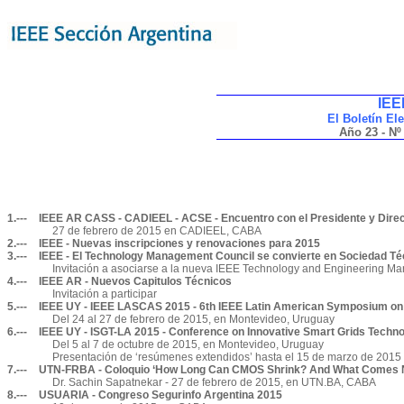
IEE
El Boletín El
Año 23 - Nº
1.---
IEEE AR CASS - CADIEEL - ACSE - Encuentro con el Presidente y Dire
27 de febrero de 2015 en CADIEEL, CABA
2.---
IEEE - Nuevas inscripciones y renovaciones para 2015
3.---
IEEE - El Technology Management Council se convierte en Sociedad Té
Invitación a asociarse a la nueva IEEE Technology and Engineering M
4.---
IEEE AR - Nuevos Capitulos Técnicos
Invitación a participar
5.---
IEEE UY - IEEE LASCAS 2015 - 6th IEEE Latin American Symposium on
Del 24 al 27 de febrero de 2015, en Montevideo, Uruguay
6.---
IEEE UY - ISGT-LA 2015 - Conference on Innovative Smart Grids Techno
Del 5 al 7 de octubre de 2015, en Montevideo, Uruguay
Presentación de ‘resúmenes extendidos’ hasta el 15 de marzo de 2015
7.---
UTN-FRBA - Coloquio ‘
How Long Can CMOS Shrink? And What Comes 
Dr. Sachin Sapatnekar - 27 de febrero de 2015, en UTN.BA, CABA
8.---
USUARIA - Congreso Segurinfo Argentina 2015