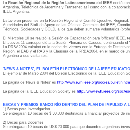
La
Reunión Regional de la Región Latinoamericana del IEEE
contó con 
Argentina, Telefónica de Argentina y Transener, así como con la colabora
IEEE Argentina.
Estuvieron presentes en la Reunión Regional el Comité Ejecutivo Regional
Autoridades del Staff de Apoyo de las Oficinas Centrales del IEEE, Coord
Técnicos, Sociedades y GOLD, a los que deben sumarse voluntarios (profes
El Miércoles 10 se realizó la Sesión de Capacitación para 'officers' IEEE, 
El Jueves 11 correspondió a la Sesión Plenaria de Caucus, continuando el 
La RRBA2004 culminó en la noche del viernes con la Entrega de Distintivo
Región, el EAB y el RAB y la Clausura de la RRBA2004, en el marco de un
Argentina a sus visitantes.
'NEWS & NOTES', EL BOLETÍN ELECTRÓNICO DE LA IEEE EDUCATIO
El ejemplar de Marzo 2004 del Boletín Electrónico de la IEEE Education Soc
La página de 'News & Notes' es
http://www.ewh.ieee.org/soc/es/bulletin.htm
La página de la IEEE Education Society es
http://www.ewh.ieee.org/soc/es
BECAS Y PREMIOS BANCO RÍO DENTRO DEL PLAN DE IMPULSO A 
1) Becas para Investigacion
Se entregaran 10 becas de $ 30.000 destinadas a financiar proyectos de i
2) Becas para Docentes
Se entregaran 10 becas de US$ 20.000 para que docentes argentinos investi