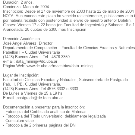
Duración: 2 años.
Comienzo: Marzo de 2004.
Inscripción: Desde el 17 de noviembre de 2003 hasta 12 de marzo de 2004
NOTA: Aun cuando este plazo ha vencido recientemente, publicamos esta inf
por haberla recibido con posterioridad al envío de nuestro anterior Boletín.
Clases: Viernes 17 a 22 horas (en Facultad de Ingeniería) y Sábados: 8 a 1
Arancelada: 20 cuotas de $300 más Inscripción
Dirección Académica:
José Angel Alvarez, Director
Departamento de Computación – Facultad de Ciencias Exactas y Naturales
Pabellón I – Ciudad Universitaria
(1428) Buenos Aires – Tel.: 4576-3359
e-mail: data_mining@dc.uba.ar
Página Web: www.dc.uba.ar/maestrias/data_mining
Lugar de Inscripción:
Facultad de Ciencias Exactas y Naturales, Subsecretaría de Postgrado
Pab. II, PB, Ciudad Universitaria.
(1428) Buenos Aires. Tel 4576-3332 o 3333.
De Lunes a Viernes de 15 a 19 hs.
E-mail: postgrado@de.fcen.uba.ar
Documentación a presentar para la inscripción:
- Fotocopia del Certificado analítico de Materias
- Fotocopia del Título universitario, debidamente legalizada
- Curriculum vitae
- Fotocopia de 2 primeras páginas del DNI