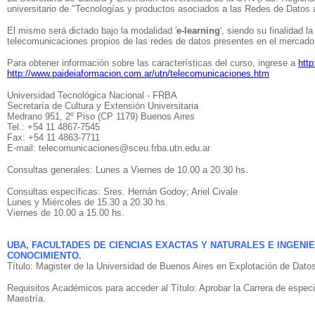
universitario de "Tecnologías y productos asociados a las Redes de Datos 
El mismo será dictado bajo la modalidad '
e-learning
', siendo su finalidad l
telecomunicaciones propios de las redes de datos presentes en el mercado 
Para obtener información sobre las características del curso, ingrese a
http
http://www.paideiaformacion.com.ar/utn/telecomunicaciones.htm
Universidad Tecnológica Nacional - FRBA
Secretaría de Cultura y Extensión Universitaria
Medrano 951, 2º Piso (CP 1179) Buenos Aires
Tel.: +54 11 4867-7545
Fax: +54 11 4863-7711
E-mail: telecomunicaciones@sceu.frba.utn.edu.ar
Consultas generales: Lunes a Viernes de 10.00 a 20.30 hs.
Consultas específicas: Sres. Hernán Godoy; Ariel Civale
Lunes y Miércoles de 15.30 a 20.30 hs.
Viernes de 10.00 a 15.00 hs.
UBA, FACULTADES DE CIENCIAS EXACTAS Y NATURALES E INGENI
CONOCIMIENTO.
Título: Magister de la Universidad de Buenos Aires en Explotación de Dat
Requisitos Académicos para acceder al Título: Aprobar la Carrera de especi
Maestría.