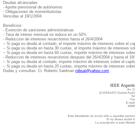
Deudas alcanzadas:
- Aporte previsional de autónomos
- Obligaciones de monotributistas
Vencidas al 19/1/2004
Beneficios:
- Exención de sanciones administrativas
- Tasa de interes mensual se reduce en un 50%
- Reduccion de intereses resarcitorios hasta el 26/4/2004
-- Si paga su deuda al contado, el importe máximo de intereses sobre el ca
-- Si paga su deuda en hasta 30 cuotas, el importe máximo de intereses sob
-- Si paga su deuda en hasta 60 cuotas, importe máximo de intereses sobre
- Reduccion de intereses resarcitorios despues del 26/4/2004 y hasta el 19
-- Si paga su deuda al contado, importe máximo de intereses sobre el capit
-- Si paga su deuda en hasta 20 cuotas, importe máximo de intereses sobre
Dudas y consultas: Cr. Roberto Saidman
robsai@yahoo.com
IEEE Argentin
Av. C
(C1054AAT) Ciudad Autón
Te
Fax
E-mail
WW
Esta Newsletter se envía sólo a aquellas perso
Si no desea recibir 
La suscripción a esta Newsle