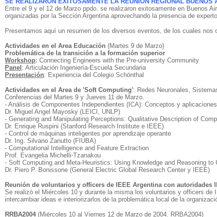
SE REALIZARON EXITOSAMENTE LA REUNIÓN REGIONAL BUENOS AI
Entre el 9 y el 12 de Marzo ppdo. se realizaron exitosamente en Buenos A
organizadas por la Sección Argentina aprovechando la presencia de expertos
Presentamos aquí un resumen de los diversos eventos, de los cuales nos o
Actividades en el Area Educación
(Martes 9 de Marzo)
Problemática de la transición a la formación superior
Workshop
:
Connecting Engineers with the Pre-university Community
Panel
: Articulación Ingeniería-Escuela Secundaria
Presentación
: Experiencia del Colegio Schönthal
Actividades en el Area de 'Soft Computing'
: Redes Neuronales, Sistema
Conferencias del Martes 9 y Jueves 11 de Marzo.
- Análisis de Componentes Independientes (ICA): Conceptos y aplicaciones
Dr. Miguel Angel Mayosky (LEICI, UNLP)
- Generating and Manipulating Perceptions: Qualitative Description of Com
Dr. Enrique Ruspini (Stanford Research Institute e IEEE)
- Control de máquinas inteligentes por aprendizaje operante
Dr. Ing. Silvano Zanutto (FIUBA)
- Computational Intelligence and Feature Extraction
Prof. Evangelia Michelli-Tzanakou
- Soft Computing and Meta-Heuristics: Using Knowledge and Reasoning to 
Dr. Piero P. Bonissone (General Electric Global Research Center y IEEE)
Reunión de voluntarios y officers de IEEE Argentina con autoridades 
Se realizó el Miércoles 10 y durante la misma los voluntarios y officers de
intercambiar ideas e interiorizarlos de la problemática local de la organizaci
RRBA2004
(Miércoles 10 al Viernes 12 de Marzo de 2004. RRBA2004)