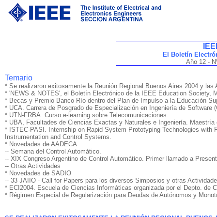
IEE
El Boletín Electr
Año 12 - N
Temario
* Se realizaron exitosamente la Reunión Regional Buenos Aires 2004 y las
* 'NEWS & NOTES', el Boletín Electrónico de la IEEE Education Society, 
* Becas y Premio Banco Río dentro del Plan de Impulso a la Educación Sup
* UCA. Carrera de Posgrado de Especialización en Ingeniería de Software
* UTN-FRBA. Curso e-learning sobre Telecomunicaciones.
* UBA, Facultades de Ciencias Exactas y Naturales e Ingeniería. Maestría
* ISTEC-PASI. Internship on Rapid System Prototyping Technologies with Fo
Instrumentation and Control Systems.
* Novedades de AADECA
-- Semana del Control Automático.
-- XIX Congreso Argentino de Control Automático. Primer llamado a Present
-- Otras Actividades
* Novedades de SADIO
-- 33 JAIIO - Call for Papers para los diversos Simposios y otras Actividade
* ECI2004. Escuela de Ciencias Informáticas organizada por el Depto. de 
* Régimen Especial de Regularización para Deudas de Autónomos y Monotr