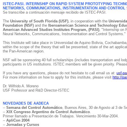
ISTEC-PASI. INTERNSHIP ON RAPID SYSTEM PROTOTYPING TECHN
NETWORKS, COMMUNICATIONS, INSTRUMENTATION AND CONTROL
Se transcribe a continuación mensaje recibido de ISTEC-PASI.
The
University of South Florida (USF)
, in cooperation with the
Universid
Foundation (NSF)
and the
Iberoamerican Science and Technology Educ
American Advanced Studies Institutes Program, (PASI)
, "Internship on
Neural Networks, Communications, Instrumentation and Control Systems."
This Institute will take place in Universidad de Aquino Bolivia, Cochabamba, 
within the scope of the theory that will be presented; state of the art applica
the Pan-American region.
NSF will be sponsoring 40 full scholarships (includes transportation and lodg
participants in US institutions. ISTEC members will be given priority. Please
If you have any questions, please do not hesitate to call email us at:
usf-p
For more information on how to apply for this institute, please visit
http://p
Dr. Wilfrido A. Moreno
USF Professor and R&D Director-ISTEC
NOVEDADES DE AADECA
--
Semana del Control Automático
, Buenos Aires, 30 de Agosto al 3 de S
--
XIX Congreso Argentino de Control Automático
.
Primer llamado a Presentación de Trabajos. Vencimiento 30-Mar-2004.
--
ApliCon 2004
--
Jornadas y Cursos