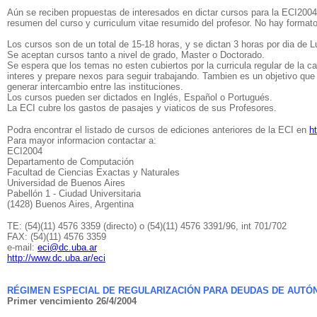
Aún se reciben propuestas de interesados en dictar cursos para la ECI2004, 
resumen del curso y curriculum vitae resumido del profesor. No hay format
Los cursos son de un total de 15-18 horas, y se dictan 3 horas por dia de L
Se aceptan cursos tanto a nivel de grado, Master o Doctorado.
Se espera que los temas no esten cubiertos por la curricula regular de la c
interes y prepare nexos para seguir trabajando. Tambien es un objetivo que
generar intercambio entre las instituciones.
Los cursos pueden ser dictados en Inglés, Español o Portugués.
La ECI cubre los gastos de pasajes y viaticos de sus Profesores.
Podra encontrar el listado de cursos de ediciones anteriores de la ECI en
h
Para mayor informacion contactar a:
ECI2004
Departamento de Computación
Facultad de Ciencias Exactas y Naturales
Universidad de Buenos Aires
Pabellón 1 - Ciudad Universitaria
(1428) Buenos Aires, Argentina
TE: (54)(11) 4576 3359 (directo) o (54)(11) 4576 3391/96, int 701/702
FAX: (54)(11) 4576 3359
e-mail:
eci@dc.uba.ar
http://www.dc.uba.ar/eci
RÉGIMEN ESPECIAL DE REGULARIZACIÓN PARA DEUDAS DE AUT
Primer vencimiento 26/4/2004