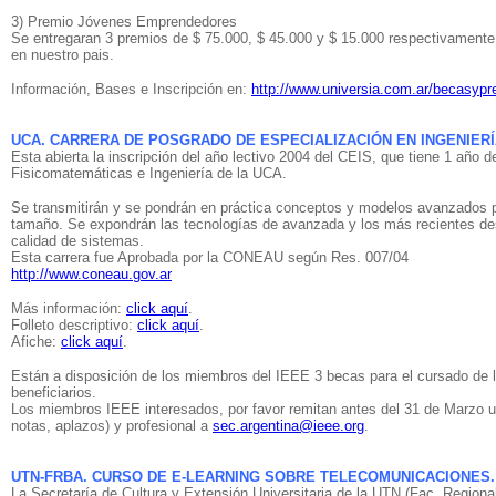
3) Premio Jóvenes Emprendedores
Se entregaran 3 premios de $ 75.000, $ 45.000 y $ 15.000 respectivamente 
en nuestro pais.
Información, Bases e Inscripción en:
http://www.universia.com.ar/becasypr
UCA. CARRERA DE POSGRADO DE ESPECIALIZACIÓN EN INGENIERÍ
Esta abierta la inscripción del año lectivo 2004 del CEIS, que tiene 1 año de
Fisicomatemáticas e Ingeniería de la UCA.
Se transmitirán y se pondrán en práctica conceptos y modelos avanzados p
tamaño. Se expondrán las tecnologías de avanzada y los más recientes desa
calidad de sistemas.
Esta carrera fue Aprobada por la CONEAU según Res. 007/04
http://www.coneau.gov.ar
Más información:
click aquí
.
Folleto descriptivo:
click aquí
.
Afiche:
click aquí
.
Están a disposición de los miembros del IEEE 3 becas para el cursado de 
beneficiarios.
Los miembros IEEE interesados, por favor remitan antes del 31 de Marzo un
notas, aplazos) y profesional a
sec.argentina@ieee.org
.
UTN-FRBA. CURSO DE E-LEARNING SOBRE TELECOMUNICACIONES.
La Secretaría de Cultura y Extensión Universitaria de la UTN (Fac. Regional 